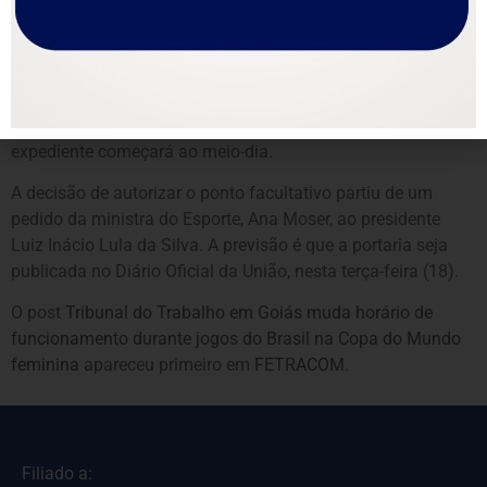
Com a flexibilização, os servidores poderão se ausentar do
trabalho para assistir aos jogos, como já acontece na Copa
do Mundo masculina de futebol. Conforme a portaria, nos
dias que os jogos começarem até 7h30, o expediente terá
início às 11h; e nos dias de jogos iniciados às 8h, o
expediente começará ao meio-dia.
A decisão de autorizar o ponto facultativo partiu de um
pedido da ministra do Esporte, Ana Moser, ao presidente
Luiz Inácio Lula da Silva. A previsão é que a portaria seja
publicada no Diário Oficial da União, nesta terça-feira (18).
O post
Tribunal do Trabalho em Goiás muda horário de
funcionamento durante jogos do Brasil na Copa do Mundo
feminina
apareceu primeiro em
FETRACOM
.
Filiado a: