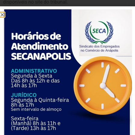
disponíveis no site do tribunal.
Leia também:
Antes da lista final para a Copa do Mundo, seleção
feminina aprimora preparação física
Treinar clube e seleção, como Diniz fará, é comum no vôlei
e no basquete
Desempenho em jogo-treino anima jogadoras da seleção
brasileira antes de estreia na Copa
Portaria federal
O Ministério da Gestão e Inovação anunciou a publicação de
uma portaria para permitir a adoção de ponto facultativo
para servidores públicos federais nos dias de jogos da
Seleção Brasileira Feminina de futebol durante a Copa do
Mundo. A estreia da seleção brasileira feminina ocorre no
próximo dia 24, contra o Panamá.