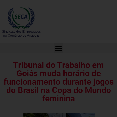
Tribunal do Trabalho em Goiás muda horário de funcionamento durante jogos do Brasil na Copa do Mundo feminina
Tribunal do Trabalho em
Goiás muda horário de
funcionamento durante jogos
do Brasil na Copa do Mundo
feminina