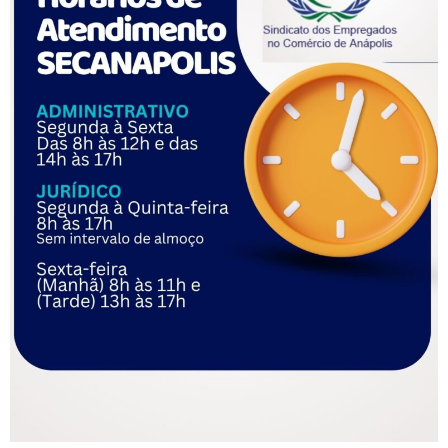
Atletas, amigos e familiares estiveram presente em um
sábado animado.
O post
SECOM-PN promove 1º Torneio de Futebol Infantil no
Clube dos Comerciários.
apareceu primeiro em
FETRACOM
.
Filiado a: