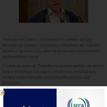
Formado em Direito, Luiz Marinho foi prefeito de São
Bernardo do Campo e comandou o Ministério do Trabalho
durante o governo Lula, além de ter atuado como ministro
da Previdência Social.
À frente da pasta do Trabalho na próxima gestão, ele deverá
propor mudanças nas regras trabalhistas previstas pela
carteira verde e amarela, proposta pelo governo Jair
Bolsonaro.
Marinho foi operário da Volkswagen e acumula passagem
pela Central Única dos Trabalhadores (CUT), além de ter
presidido o Sindicato dos Metalúrgicos do ABC. Hoje preside