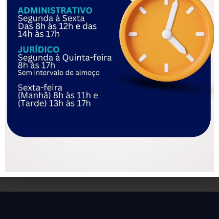
Na plataforma Registrato, do Banco Central, é possível
consultar empréstimos e financiamentos em seu nome.
Informações financeiras, como contas com bancos e
financeiras, investimentos e chaves PIX também estão
disponíveis na página. Os dados são sigilosos e só podem
ser vistos por você.
Superendividamento
Para pessoas superendividadas, a orientação é procurar
órgãos de proteção e defesa do consumidor. O
superendividamento é definido como a impossibilidade de o
consumidor pagar a totalidade de suas dívidas sem
comprometer seu mínimo existencial.