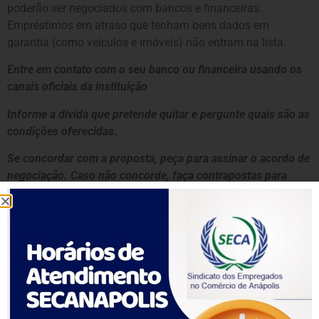
poderão ser negociados com bancos e financeiras.
Empréstimos em atraso que tenham bens dados em
garantia (como veículos e imóveis) não entram na lista.
Entre em contato com o seu banco ou financeira usando os
canais oficiais da instituição
Informe a dívida que pretende quitar e pergunte quais são as
condições oferecidas.
Se concordar com a proposta, peça para assinar o acordo de
negociação. Caso não concorde, faça contrapostas para
chegar a um acordo que caiba no seu bolso.
Também é possível negociar a dívida no
portal Consumidor.gov.br.
A lista das instituições participantes do mutirão pode ser
consultada na página Meu Bolso Em Dia.
Como consultar suas dívidas?