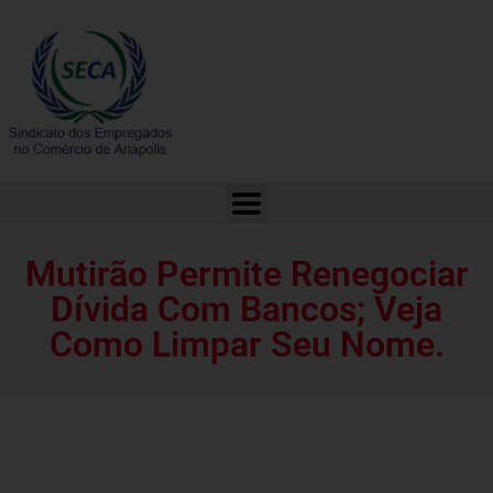
Mutirão Permite Renegociar Dívida Com Bancos; Veja Como Limpar Seu Nome.
Mutirão Permite Renegociar
Dívida Com Bancos; Veja
Como Limpar Seu Nome.