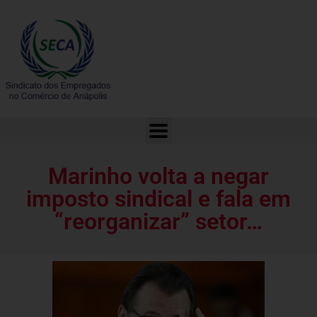
Marinho volta a negar imposto sindical e fala em “reorganizar” setor…
Marinho volta a negar
imposto sindical e fala em
“reorganizar” setor…