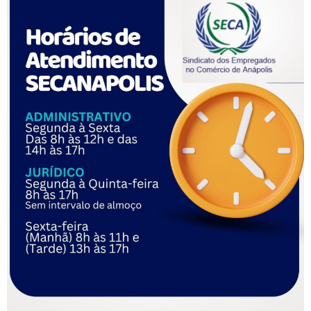
Antes de as novas regras da CLT
e
ntrarem em
vigor,
a receita
chegou a R$ 3 bilhões para sindicatos, federações,
confederações e centrais. Caiu para R$ 65,6 milhões em
2021. No 1º semestre de 2022, foi a R$ 53,6 milhões. Não há
como saber quanto vão faturar essas entidades, mas esse é
o valor possível que devem tentar recuperar depois das
perdas impostas pela reforma de Michel Temer.
A contribuição vigorava desde 1940 e era descontada da
remuneração do trabalhador uma vez por ano, no valor de 1
dia normal de trabalho. Hoje, a pessoa tem opção de
contribuir se desejar.
O tema é discutido na Justiça. Em 2018, o STF
definiu que o
imposto não seria obrigatório
. O Sindicato de Metalúrgicos
da Grande Curitiba entrou com embargos de declaração (um
tipo de recurso) na ação contra a decisão, que agora são
analisados pelos magistrados. Em agosto de 2020, a ação