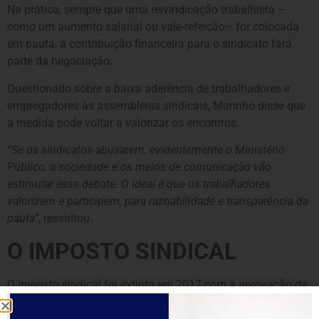
Na prática, sempre que uma reivindicação trabalhista –
como um aumento salarial ou vale-refeição– for colocada
em pauta, a contribuição financeira para o sindicato fará
parte da negociação.
Questionado sobre a baixa aderência de trabalhadores e
empregadores às assembleias sindicais, Marinho disse que
a medida pode voltar a valorizar os encontros.
“Se os sindicatos abusarem, evidentemente o Ministério
Público, a sociedade e os meios de comunicação vão
estimular esse debate. O ideal é que os trabalhadores
valorizem e participem, para razoabilidade e transparência da
pauta”
, ressaltou.
O IMPOSTO SINDICAL
O imposto sindical foi extinto em 2017 com a aprovação da
reforma trabalhista, implementada durante o governo do ex-
presidente
Michel Temer
(MDB).