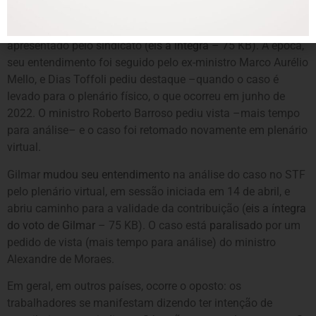
foi levada a julgamento no plenário virtual.
O ministro Gilmar, que é o relator do caso, rejeitou o pedido
apresentado pelo sindicato (
eis a íntegra
– 75 KB). À época,
seu entendimento foi seguido pelo ex-ministro Marco Aurélio
Mello, e Dias Toffoli pediu destaque –quando o caso é
levado para o plenário físico, o que ocorreu em junho de
2022. O ministro Roberto Barroso pediu vista –mais tempo
para análise– e o caso foi retomado novamente em plenário
virtual.
Gilmar
mudou seu entendimento
na análise do caso no STF
pelo plenário virtual, em sessão iniciada em 14 de abril, e
abriu caminho para a validade da contribuição (
eis a íntegra
do voto de Gilmar
– 75 KB). O caso está
paralisado
por um
pedido de vista (mais tempo para análise) do ministro
Alexandre de Moraes.
Em geral, em outros países, ocorre o oposto: os
trabalhadores se manifestam dizendo ter intenção de