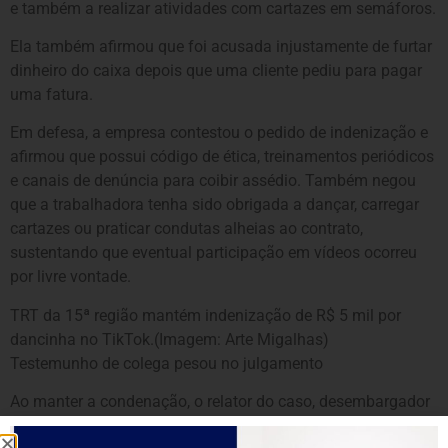
e também a realizar atividades com cartazes em semáforos.
Ela também afirmou que foi acusada injustamente de furtar
dinheiro do caixa depois que uma cliente pediu para pagar
uma fatura.
Em defesa, a empresa contestou o pedido de indenização e
afirmou que possui código de ética, treinamentos periódicos
e canais de denúncia para coibir assédio. Também negou
que a trabalhadora tenha sido obrigada a dançar, carregar
cartazes ou praticar condutas alheias ao contrato,
sustentando que eventual participação em vídeos ocorreu
por livre vontade.
TRT da 15ª região mantém indenização de R$ 5 mil por
dancinha no TikTok.(Imagem: Arte Migalhas)
Testemunho de colega pesou no julgamento
Ao manter a condenação, o relator do caso, desembargador
Manoel Carlos Toledo Filho, ressaltou que a testemunha