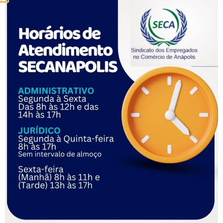
indicada pela trabalhadora apresentou relato mais seguro e
convincente do que a testemunha da empresa. Isso porque,
segundo o acórdão, a primeira presenciou os fatos,
enquanto a segunda tinha conhecimento apenas por
“boatos”.
O relator destacou que a testemunha confirmou que a
empregada era pressionada pelo gerente a gravar vídeos
para o TikTok, especialmente por ser nova na loja, e que,
caso não participasse, poderia ser mandada embora.
A testemunha também confirmou que houve reunião em que
a trabalhadora foi acusada de furto e constrangida perante
os colegas.
“Demonstrada a prática de assédio moral pela exposição
vexatória e humilhante da reclamante perante os demais
empregados de forma rotineira, tendo sido evidenciada a
omissão patronal em garantir a higidez do ambiente
laboral.”