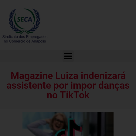
Magazine Luiza indenizará assistente por impor danças no TikTok
Magazine Luiza indenizará
assistente por impor danças
no TikTok