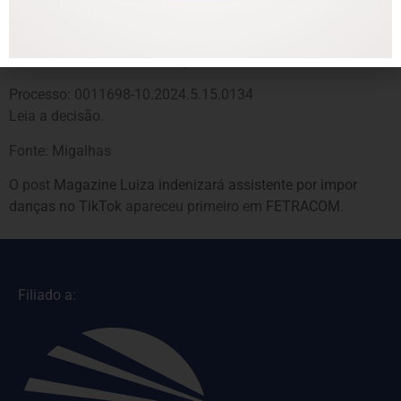
Por unanimidade, a 5ª câmara conheceu dos recursos da
trabalhadora e da empresa, mas negou provimento a
ambos, mantendo a sentença.
Processo: 0011698-10.2024.5.15.0134
Leia a decisão.
Fonte: Migalhas
O post
Magazine Luiza indenizará assistente por impor
danças no TikTok
apareceu primeiro em
FETRACOM
.
Filiado a: