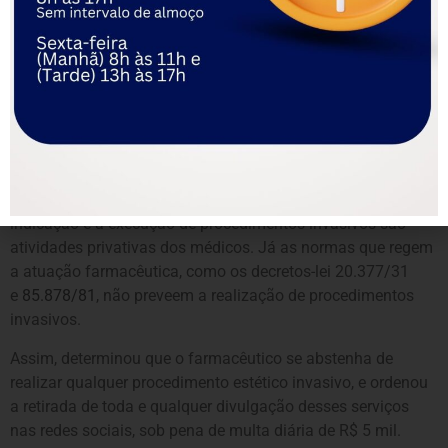
O magistrado também citou precedentes da Justiça Federal
e do STF que reforçam que os conselhos profissionais não
têm competência para ampliar, por meio de resoluções, o
escopo de atuação das categorias que regulamentam, sob
pena de invadir a competência privativa da União para
legislar sobre o exercício das profissões.
Nesse sentido, apontou que a atuação médica é
regulamentada pela
lei 12.842/13
, que estabelece que a
indicação e a execução de procedimentos invasivos são
atividades privativas dos médicos. Já as normas que regem
a atuação farmacêutica, como os decretos-lei 20.377/31
e
85.878/81
, não preveem a realização de procedimentos
invasivos.
Assim, determinou que o farmacêutico se abstenha de
realizar qualquer procedimento estético invasivo, e ordenou
a retirada de toda e qualquer divulgação desses serviços
nas redes sociais, sob pena de multa diária de R$ 5 mil.