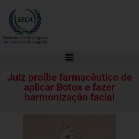
Juiz proíbe farmacêutico de aplicar Botox e fazer harmonização facial
Juiz proíbe farmacêutico de
aplicar Botox e fazer
harmonização facial