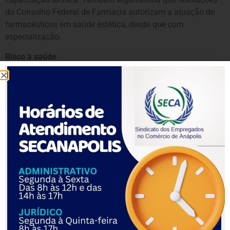
do Conselho Federal de Farmácia autorizam a atuação de
farmacêuticos em saúde estética, desde que com
especialização.
Risco à saúde
Ao analisar o caso, o juiz detacou que
“a realização de
procedimentos estéticos invasivos por profissionais não
médicos, como o réu, configura exercício ilegal da medicina,
colocando em risco a saúde dos pacientes, que podem sofrer
complicações graves, como infecções, necroses, reações
alérgicas e até mesmo óbito”
.
Além disso, criticou a publicidade dos serviços feita pelo
profissional nas redes sociais, afirmando que ela
“induz os
consumidores a erro, fazendo-os acreditar que estão sendo
atendidos por profissionais habilitados e capacitados para
realizar os procedimentos”
, o que viola o direito à
informação e à segurança do consumidor, previsto no
CDC
.