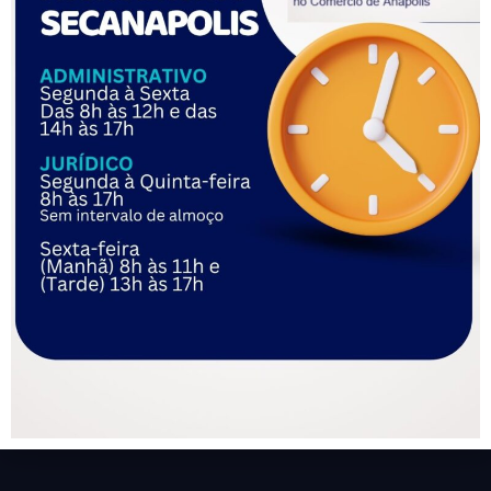
entregues
apareceu primeiro em
FETRACOM
.
Filiado a:
FALE CONOSCO