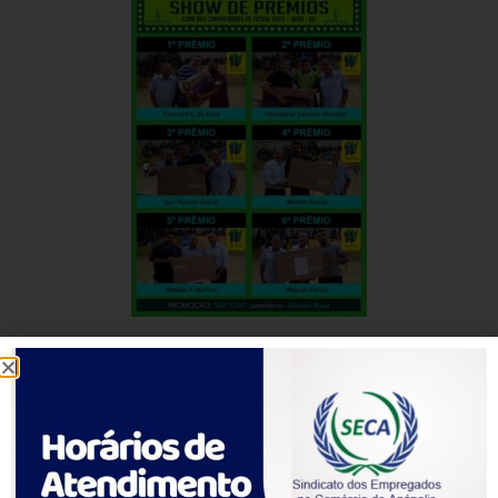
Além dos times que ganharam terem recebido troféus, a
torcida também ganhou. Foram sorteadas 6 TVs de 32
polegadas.
O post
Final da Copa comerciários do SINCOJAT e Troféu
Eduardo Genner Souza Amorim fecha com vários prêmios