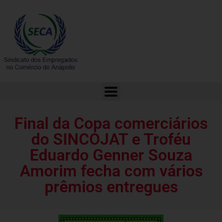
Final da Copa comerciários do SINCOJAT e Troféu Eduardo Genner Souza Amorim fecha com vários prêmios entregues
Final da Copa comerciários
do SINCOJAT e Troféu
Eduardo Genner Souza
Amorim fecha com vários
prêmios entregues