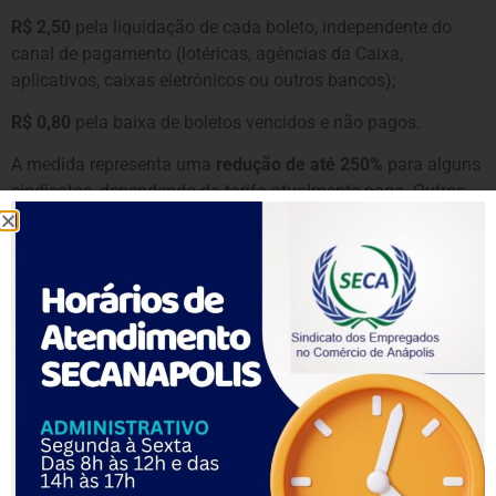
R$ 2,50
pela liquidação de cada boleto, independente do
canal de pagamento (lotéricas, agências da Caixa,
aplicativos, caixas eletrônicos ou outros bancos);
R$ 0,80
pela baixa de boletos vencidos e não pagos.
A medida representa uma
redução de até 250%
para alguns
sindicatos, dependendo da tarifa atualmente paga. Outros
sindicatos terão economia de 100% ou redução entre 40% e
60%, gerando alívio financeiro e otimização dos recursos
das entidades.
Importante destacar que os sindicatos que já possuem
convênios com tarifas inferiores a R$ 2,50
não são
obrigados a aderir
à nova modalidade.
A FETRACOM comunicará assim que o convênio estiver
formalizado com a Caixa, para que os sindicatos
interessados possam procurar suas respectivas agências
bancárias e realizar a adesão.