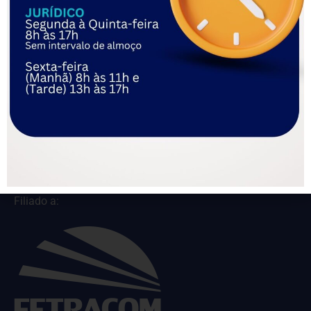
Mais uma vez, a Federação reafirma seu compromisso com
a defesa dos interesses de suas entidades filiadas e com a
busca permanente por soluções que garantam economia,
eficiência e sustentabilidade às atividades sindicais.
O post
FETRACOM conquista redução nas tarifas bancárias
de contribuições para seus sindicatos filiados
apareceu
primeiro em
FETRACOM
.
Filiado a: