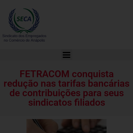
FETRACOM conquista redução nas tarifas bancárias de contribuições para seus sindicatos filiados
FETRACOM conquista
redução nas tarifas bancárias
de contribuições para seus
sindicatos filiados