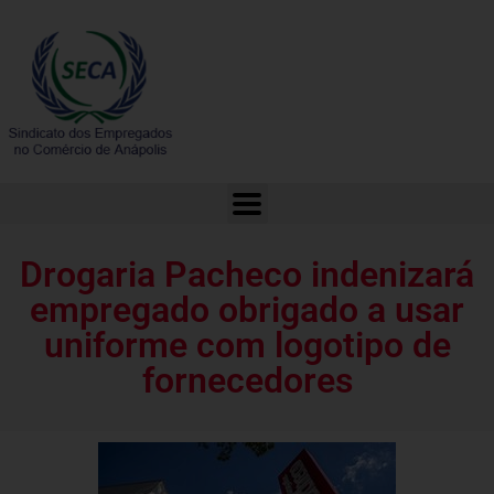
Drogaria Pacheco indenizará empregado obrigado a usar uniforme com logotipo de fornecedores
Drogaria Pacheco indenizará
empregado obrigado a usar
uniforme com logotipo de
fornecedores