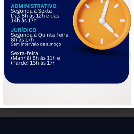
teses.
O ministro José Roberto Freire Pimenta juntou voto
convergente em que citou
precedente
da Subseção 1
Especializada em Dissídios Individuais (SDI-1) do TST no
sentido de que as camisetas promocionais com logotipo de
fornecedores para fins comerciais podem ser utilizadas
somente com o prévio consentimento dos empregados.
Ficou vencido o ministro Caputo Bastos.
(Dirceu Arcoverde/CF)
Processo:
RR-3133-52.2010.5.01.0000
O post
Drogaria Pacheco indenizará empregado obrigado a
usar uniforme com logotipo de fornecedores
apareceu
primeiro em
FETRACOM
.