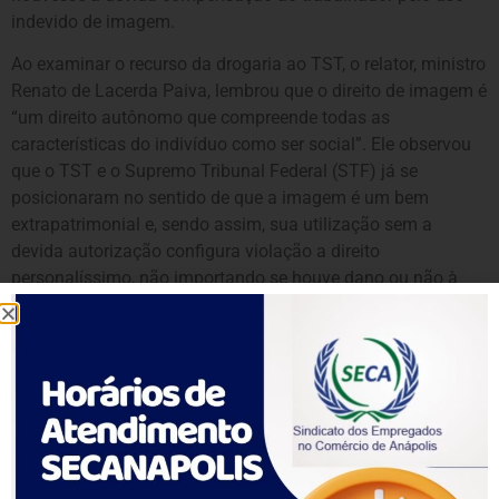
indevido de imagem.
Ao examinar o recurso da drogaria ao TST, o relator, ministro
Renato de Lacerda Paiva, lembrou que o direito de imagem é
“um direito autônomo que compreende todas as
características do indivíduo como ser social”. Ele observou
que o TST e o Supremo Tribunal Federal (STF) já se
posicionaram no sentido de que a imagem é um bem
extrapatrimonial e, sendo assim, sua utilização sem a
devida autorização configura violação a direito
personalíssimo, não importando se houve dano ou não à
reputação do ofendido.
O ministro entendeu ainda que, para negar a indenização ao
trabalhador, como pedia a empresa, seria necessário o
reexame de fatos e provas, procedimento vedado
pela
Súmula 126
do TST. O relator afastou ainda a alegada
divergência jurisprudencial apontada pela empresa, porque
a decisão trazida pela defesa não servia para o confronto de