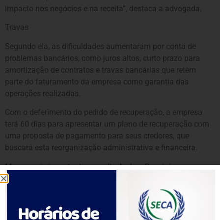
impacto nos negócios e na receita”, destaca a advogada.
Travas
Segundo ela, as dificuldades aumentaram por conta de
problemas bancários, como juros altos, curto prazo para
amortização de contratos e travas bancárias que retêm
parte do faturamento da empresa como garantia das
operações realizadas.
Com o deferimento do pedido de recuperação, a empresa
terá 60 dias para apresentar um plano de recuperação com
uma proposta de pagamento para seus credores, que
buscará esta reorganização administrativa e financeira.
Mas o mais importante, ressalta Andrea Rossi, é que o
processo de recuperação judicial não interfere em nada nas
atividades da empresa, que continuarão normalmente. Ela
informa, inclusive, que os salários dos colaboradores estão
em dia.