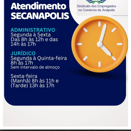
Atualmente, a Casa Goianita conta com 48 colaboradores
diretos e indiretos. “Não há possibilidade de demissões de
funcionários agora”, destaca. As três lojas da rede,
localizadas na avenida T-4, setor Bueno, na avenida 85,
Setor Oeste, e na rua 135, setor Marista, continuam
funcionando normalmente e com o mesmo mix de produtos.
A varejista também contratou uma consultoria financeira
especializada, que está trabalhando na construção do plano
de recuperação judicial e em toda reestruturação
administrativa e financeira.
“Temos absoluta certeza de que a empresa irá conseguir se
soerguer efetivamente e se reestruturar totalmente. Esta é
apenas uma fase e, em breve, tudo será restabelecido como
anteriormente”, afirma a advogada.
Recuperação
Andrea Rossi lembra que redes varejistas de todo País