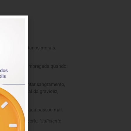
$ 30 mil por danos morais.
ara auxiliar a empregada quando
 dores e apresentar sangramento,
 ciência formal da gravidez,
em que a empregada passou mal.
sa de grande porte, “
suficiente