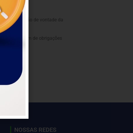
, a manifestação de vontade da
s com 1/3, além de obrigações
 R$ 40 mil.
NOSSAS REDES