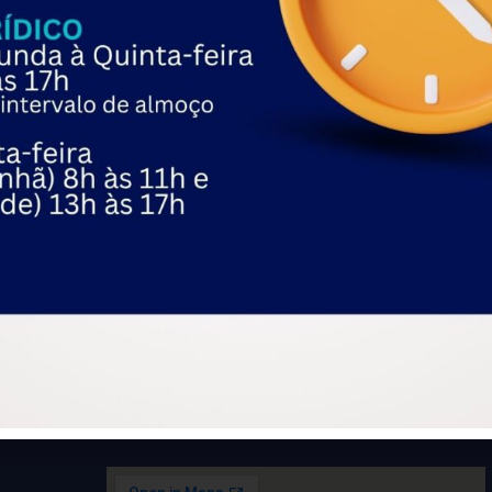
do contrato, anulando o pedido de demissão. Para a magistrada
corrido nas dependências da ré.
iso prévio de 36 dias, 13º proporcional e férias proporcionai
o-desemprego, tendo a condenação sido arbitrada, no total, em
 receber socorro
apareceu primeiro em
FETRACOM
.