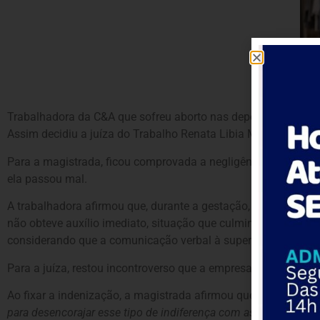
Trabalhadora da C&A que sofreu aborto nas dependências da 
Assim decidiu a juíza do Trabalho Renata Libia Martinelli Silv
Para a magistrada, ficou comprovada a negligência da reclam
ela passou mal.
A trabalhadora afirmou que, durante a gestação, foi direciona
não obteve auxílio imediato, situação que culminou no aborto
considerando que a comunicação verbal à supervisora não ter
Para a juíza, restou incontroverso que a empresa tinha ciê
Ao fixar a indenização, a magistrada afirmou que o valor dever
para desencorajar esse tipo de indiferença com as trabalhador