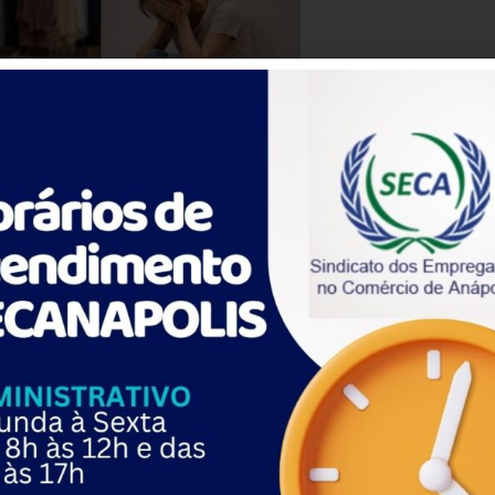
empresa e não recebeu suporte adequado será indenizada em R
a Souza, da 79ª vara de SP.
ada, destacando que não houve prova de providência efetiva p
da a setor de maior esforço físico e que, após começar a sentir
. A empresa negou omissão de socorro e sustentou que não teria
ia amparo probatório.
ncia da gravidez e não ofereceu suporte adequado no momento 
ia ter caráter pedagógico, especialmente por se tratar de empre
as
”.