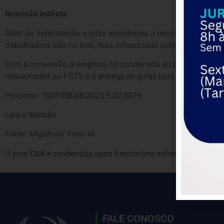
Rescisão indireta
Além da indenização, a juíza reconheceu a rescisão indireta 
trabalhadora não foi livre, mas influenciada pelo grave fato o
Com a conversão, a empresa foi condenada ao pagamento de av
relacionadas ao FGTS e à entrega de guias para saque e segur
Processo:
1001958-08.2025.5.02.0079
Leia a
decisão
.
Fonte: Migalhas/ Foto: IA
O post
C&A é condenada após funcionária sofrer aborto e não
FALE CONOSCO