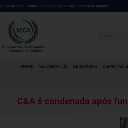
SECANÁPOLIS - Sindicato dos Empregados no Comércio de Anápolis
C&A é condenada após funcionária sofrer aborto e não receber socorro
HOME
SECANÁPOLIS
BENEFÍCIOS
DEPARTAME
C&A é condenada após func