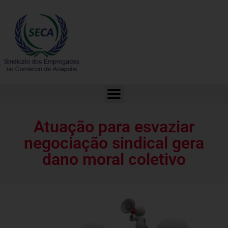
Atuação para esvaziar negociação sindical gera dano moral coletivo
Atuação para esvaziar
negociação sindical gera
dano moral coletivo