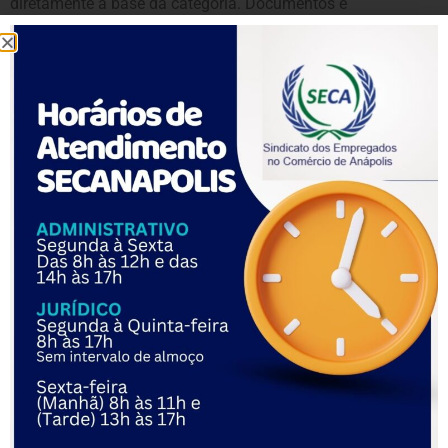
diretamente a base da categoria. Documentos e
depoimentos comprovaram que o acordo de 2022 tinha
validade expressa até a assinatura de um novo acordo,
entendimento, inclusive, registrado em documentos
produzidos pela própria Empaer.
Uma testemunha relatou que “a empresa estava falando que
o acordo coletivo não estava vigente e que, por isso, ia
perder os direitos, e que todos teriam prejuízo”. Outra
afirmou que, ao ser questionada, a gestão insistiu na
informação de que o acordo estava vencido, sugerindo que
a solução era aceitar a proposta patronal.
A juíza julgou que o conteúdo e o contexto da reunião
demonstraram que a empresa buscou influenciar
diretamente a base da categoria, atribuindo ao sindicato a
responsabilidade pelo atraso nas tratativas e pelo não
atendimento de pleitos individuais.
“A estrutura do discurso aponta repetidamente para os