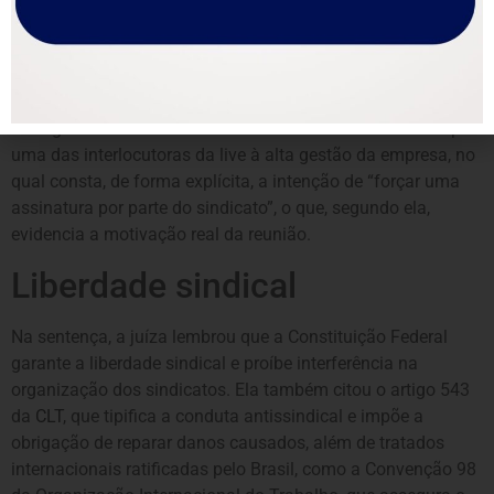
prejuízos concretos da falta de vigência do acordo, fazendo
associação direta da responsabilização do sindicato pela
paralisação do andamento das demandas”, afirmou na
decisão.
A magistrada destacou ainda um e-mail interno enviado por
uma das interlocutoras da live à alta gestão da empresa, no
qual consta, de forma explícita, a intenção de “forçar uma
assinatura por parte do sindicato”, o que, segundo ela,
evidencia a motivação real da reunião.
Liberdade sindical
Na sentença, a juíza lembrou que a Constituição Federal
garante a liberdade sindical e proíbe interferência na
organização dos sindicatos. Ela também citou o artigo 543
da
CLT
, que tipifica a conduta antissindical e impõe a
obrigação de reparar danos causados, além de tratados
internacionais ratificadas pelo Brasil, como a Convenção 98